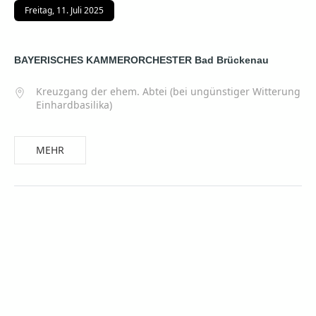
Freitag, 11. Juli 2025
BAYERISCHES KAMMERORCHESTER Bad Brückenau
Kreuzgang der ehem. Abtei (bei ungünstiger Witterung
Einhardbasilika)
MEHR