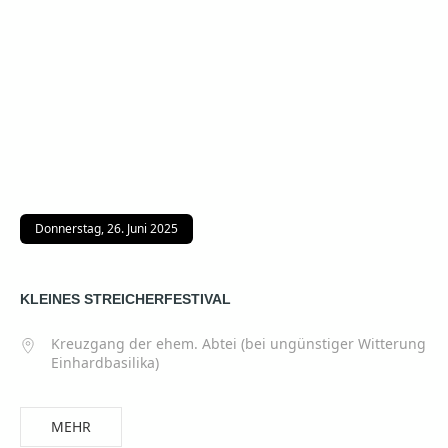
Donnerstag, 26. Juni 2025
KLEINES STREICHERFESTIVAL
Kreuzgang der ehem. Abtei (bei ungünstiger Witterung
Einhardbasilika)
MEHR