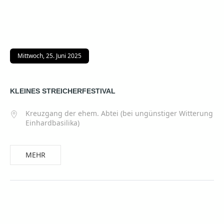
Mittwoch, 25. Juni 2025
KLEINES STREICHERFESTIVAL
Kreuzgang der ehem. Abtei (bei ungünstiger Witterung
Einhardbasilika)
MEHR